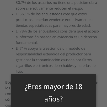
30.7% de los usuarios no tiene una posición clara
sobre si efectivamente reducen el riesgo.
El 56.1% de los encuestados cree que estos
productos deberían venderse exclusivamente en
tiendas especializadas para mayores de edad.
El 78% de los encuestados considera que el acceso
a información basada en evidencia es un derecho
fundamental.
El 71% apoya la creación de un modelo de
responsabilidad extendida del productor para
gestionar la contaminación causada por filtros,
cigarrillos electrónicos desechables y baterías de
litio.
Bogotá, Colombia
– Mientras continúa la regulación de
¿Eres mayor de 18
los productos de administración de nicotina sin
combustión en Colombia,
una nueva encuesta revela
años?
cómo, dónde
y
por qué
las personas consumen
cigarrillos electrónicos, tabaco calentado y otros