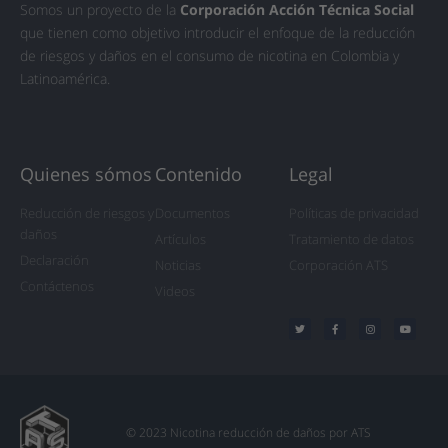
Somos un proyecto de la
Corporación Acción Técnica Social
que tienen como objetivo introducir el enfoque de la reducción
de riesgos y daños en el consumo de nicotina en Colombia y
Latinoamérica.
Quienes sómos
Contenido
Legal
Reducción de riesgos y
Documentos
Políticas de privacidad
daños
Artículos
Tratamiento de datos
Declaración
Noticias
Corporación ATS
Contáctenos
Videos
T
F
I
Y
w
a
n
o
i
c
s
u
t
e
t
t
t
b
a
u
e
o
g
b
r
o
r
e
k
a
-
m
f
© 2023 Nicotina reducción de daños por ATS